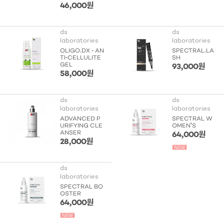
46,000원
ds
ds
laboratories
laboratories
OLIGO.DX - AN
SPECTRAL.LA
TI-CELLULITE
SH
GEL
93,000원
58,000원
ds
ds
laboratories
laboratories
ADVANCED P
SPECTRAL W
URIFYING CLE
OMEN'S
ANSER
64,000원
28,000원
ds
laboratories
SPECTRAL BO
OSTER
64,000원