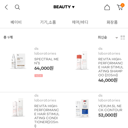
0
BEAUTY
베이비
기기,소품
헤어/바디
화장품
총 9개
ds
ds
laboratories
laboratories
SPECTRAL ME
REVITA HIGH-
N'S
PERFORMANC
E HAIR STIMUL
64,000원
ATING SHAMP
OO (205ml)
46,000원
ds
ds
laboratories
laboratories
REVITA HIGH-
VEXUM.SL NE
PERFORMANC
CK CONTOUR
E HAIR STIMUL
52,000원
ATING CONDI
TIONER(205m
l)