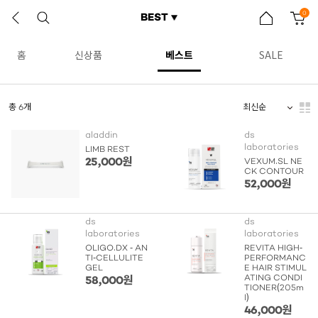
0
BEST
홈
신상품
베스트
SALE
총 6개
aladdin
ds
laboratories
LIMB REST
25,000원
VEXUM.SL NE
CK CONTOUR
52,000원
ds
ds
laboratories
laboratories
OLIGO.DX - AN
REVITA HIGH-
TI-CELLULITE
PERFORMANC
GEL
E HAIR STIMUL
ATING CONDI
58,000원
TIONER(205m
l)
46,000원