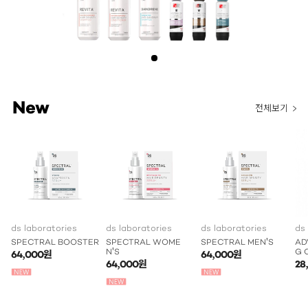
New
전체보기
ds laboratories
ds laboratories
ds laboratories
ds
SPECTRAL BOOSTER
SPECTRAL WOME
SPECTRAL MEN'S
AD
N'S
G 
64,000원
64,000원
64,000원
28