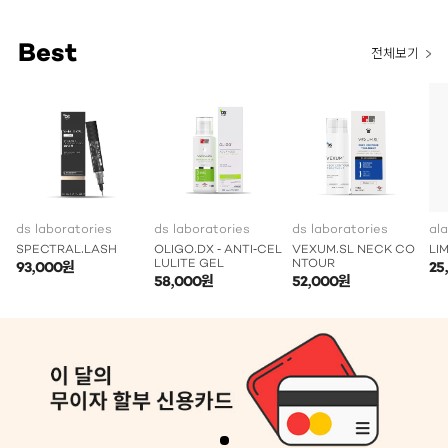
Best
전체보기
ds laboratories
ds laboratories
ds laboratories
al
SPECTRAL.LASH
OLIGO.DX - ANTI-CEL
VEXUM.SL NECK CO
LI
LULITE GEL
NTOUR
93,000원
25
58,000원
52,000원