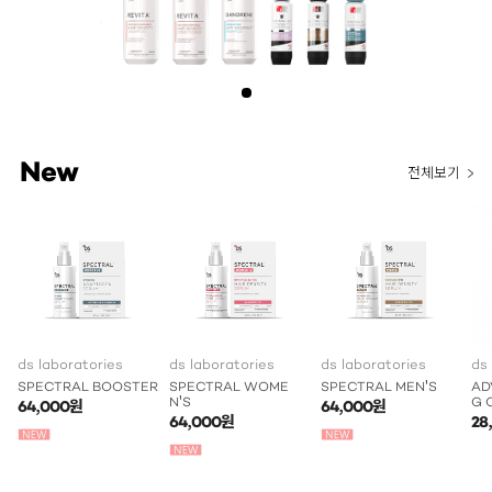
New
전체보기
ds laboratories
ds laboratories
ds laboratories
ds
SPECTRAL BOOSTER
SPECTRAL WOME
SPECTRAL MEN'S
AD
N'S
G 
64,000원
64,000원
64,000원
28