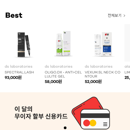
Best
전체보기
ds laboratories
ds laboratories
ds laboratories
al
SPECTRAL.LASH
OLIGO.DX - ANTI-CEL
VEXUM.SL NECK CO
LI
LULITE GEL
NTOUR
93,000원
25
58,000원
52,000원