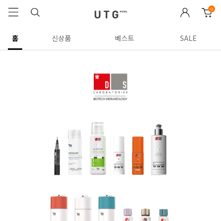
0
홈
신상품
베스트
SALE