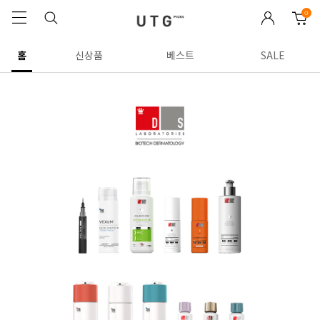
0
홈
신상품
베스트
SALE