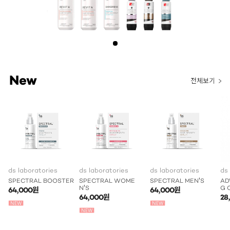
New
전체보기
ds laboratories
ds laboratories
ds laboratories
ds
SPECTRAL BOOSTER
SPECTRAL WOME
SPECTRAL MEN'S
AD
N'S
G 
64,000원
64,000원
64,000원
28