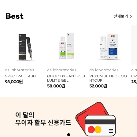
Best
전체보기
ds laboratories
ds laboratories
ds laboratories
al
SPECTRAL.LASH
OLIGO.DX - ANTI-CEL
VEXUM.SL NECK CO
LI
LULITE GEL
NTOUR
93,000원
25
58,000원
52,000원