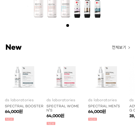
New
전체보기
ds laboratories
ds laboratories
ds laboratories
ds
SPECTRAL BOOSTER
SPECTRAL WOME
SPECTRAL MEN'S
AD
N'S
G 
64,000원
64,000원
64,000원
28