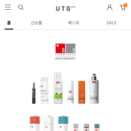
0
홈
신상품
베스트
SALE