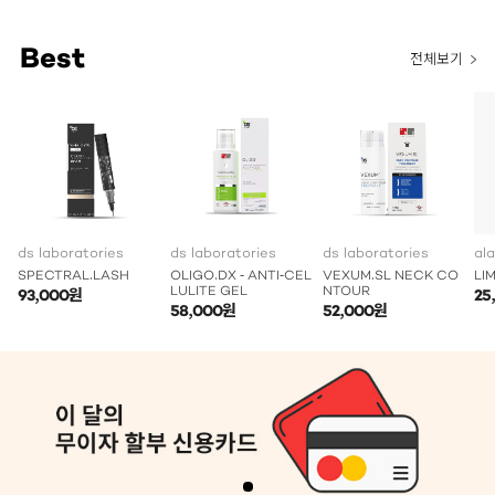
Best
전체보기
ds laboratories
ds laboratories
ds laboratories
al
SPECTRAL.LASH
OLIGO.DX - ANTI-CEL
VEXUM.SL NECK CO
LI
LULITE GEL
NTOUR
93,000원
25
58,000원
52,000원