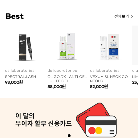
Best
전체보기
ds laboratories
ds laboratories
ds laboratories
al
SPECTRAL.LASH
OLIGO.DX - ANTI-CEL
VEXUM.SL NECK CO
LI
LULITE GEL
NTOUR
93,000원
25
58,000원
52,000원