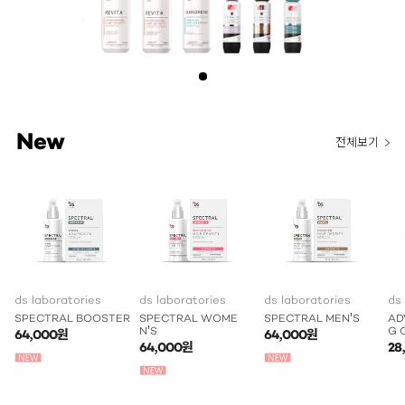
New
전체보기
ds laboratories
ds laboratories
ds laboratories
ds
SPECTRAL BOOSTER
SPECTRAL WOME
SPECTRAL MEN'S
AD
N'S
G 
64,000원
64,000원
64,000원
28